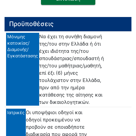
Προϋποθέσεις
Να έχει τη συνήθη διαμονή
Μόνιμης
κατοικίας/
της/του στην Ελλάδα ή ότι
Διαμονής/
έχει ιδιότητα της/του
Εγκατάστασης
σπουδάστριας/σπουδαστή ή
της/του μαθήτριας/μαθητή,
επί έξι (6) μήνες
τουλάχιστον στην Ελλάδα,
πριν από την ημέρα
κατάθεσης της αίτησης και
των δικαιολογητικών.
Οι υποψήφιοι οδηγοί και
Ιατρικές
οδηγοί προκειμένου να
προβούν σε οποιαδήποτε
διαδικασία που αφορά την