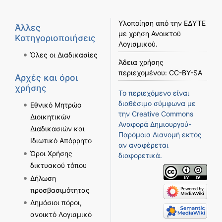
Υλοποίηση από την
ΕΔΥΤΕ
Άλλες
με χρήση
Ανοικτού
Κατηγοριοποιήσεις
Λογισμικού
.
Όλες οι Διαδικασίες
Άδεια χρήσης
περιεχομένου:
CC-BY-SA
Αρχές και όροι
χρήσης
Το περιεχόμενο είναι
διαθέσιμο σύμφωνα με
Εθνικό Μητρώο
την
Creative Commons
Διοικητικών
Αναφορά Δημιουργού-
Διαδικασιών και
Παρόμοια Διανομή
εκτός
Ιδιωτικό Απόρρητο
αν αναφέρεται
Όροι Χρήσης
διαφορετικά.
δικτυακού τόπου
Δήλωση
προσβασιμότητας
Δημόσιοι πόροι,
ανοικτό Λογισμικό