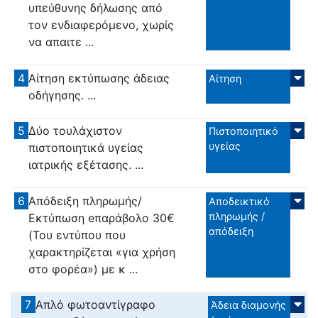
υπεύθυνης δήλωσης από
τον ενδιαφερόμενο, χωρίς
να απαιτε ...
4
Αίτηση εκτύπωσης άδειας
Αίτηση
οδήγησης. ...
5
Δύο τουλάχιστον
Πιστοποιητικό
υγείας
πιστοποιητικά υγείας
ιατρικής εξέτασης. ...
6
Απόδειξη πληρωμής/
Αποδεικτικό
πληρωμής /
Εκτύπωση eπαράβολο 30€
απόδειξη
(Του εντύπου που
χαρακτηρίζεται «για χρήση
στο φορέα») με κ ...
7
Απλό φωτοαντίγραφο
Άδεια διαμονής