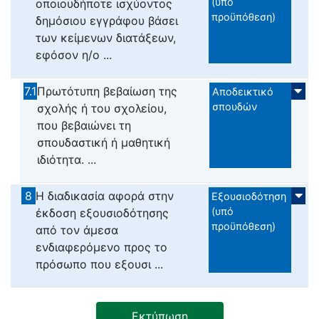
(υπό
οποιουδήποτε ισχύοντος
προϋπόθεση)
δημόσιου εγγράφου βάσει
των κείμενων διατάξεων,
εφόσον η/ο ...
7.1
Πρωτότυπη βεβαίωση της
Αποδεικτικό
σπουδών
σχολής ή του σχολείου,
που βεβαιώνει τη
σπουδαστική ή μαθητική
ιδιότητα. ...
8
Η διαδικασία αφορά στην
Εξουσιοδότηση
(υπό
έκδοση εξουσιοδότησης
προϋπόθεση)
από τον άμεσα
ενδιαφερόμενο προς το
πρόσωπο που εξουσι ...
Εκτύπωση