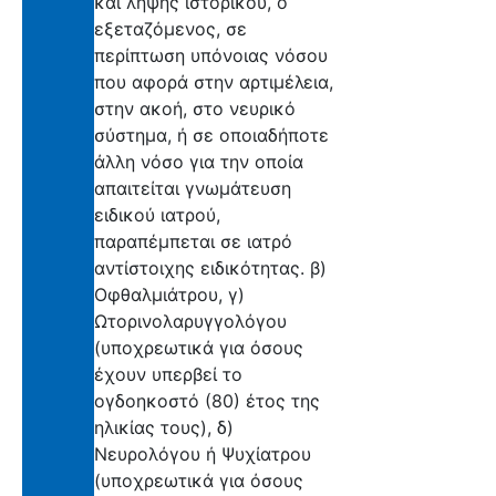
και λήψης ιστορικού, ο
εξεταζόμενος, σε
περίπτωση υπόνοιας νόσου
που αφορά στην αρτιμέλεια,
στην ακοή, στο νευρικό
σύστημα, ή σε οποιαδήποτε
άλλη νόσο για την οποία
απαιτείται γνωμάτευση
ειδικού ιατρού,
παραπέμπεται σε ιατρό
αντίστοιχης ειδικότητας. β)
Οφθαλμιάτρου, γ)
Ωτορινολαρυγγολόγου
(υποχρεωτικά για όσους
έχουν υπερβεί το
ογδοηκοστό (80) έτος της
ηλικίας τους), δ)
Νευρολόγου ή Ψυχίατρου
(υποχρεωτικά για όσους