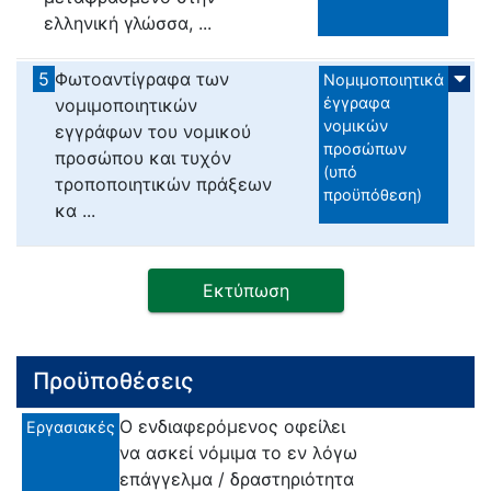
ελληνική γλώσσα, ...
5
Φωτοαντίγραφα των
Νομιμοποιητικά
έγγραφα
νομιμοποιητικών
νομικών
εγγράφων του νομικού
προσώπων
προσώπου και τυχόν
(υπό
τροποποιητικών πράξεων
προϋπόθεση)
κα ...
Εκτύπωση
Προϋποθέσεις
Ο ενδιαφερόμενος οφείλει
Εργασιακές
να ασκεί νόμιμα το εν λόγω
επάγγελμα / δραστηριότητα