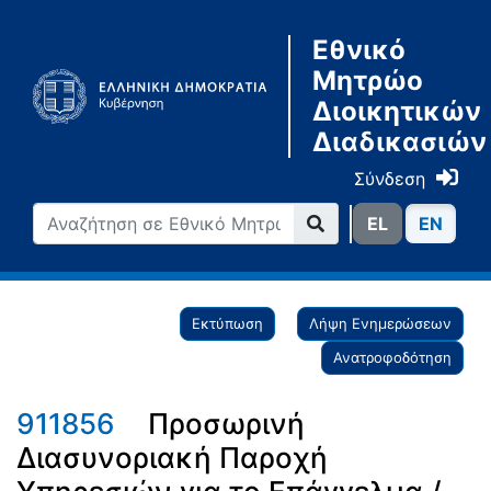
Εθνικό
Μητρώο
Διοικητικών
Διαδικασιών
Σύνδεση
ΕL
ΕN
Εκτύπωση
Λήψη Ενημερώσεων
Ανατροφοδότηση
911856
Προσωρινή
Διασυνοριακή Παροχή