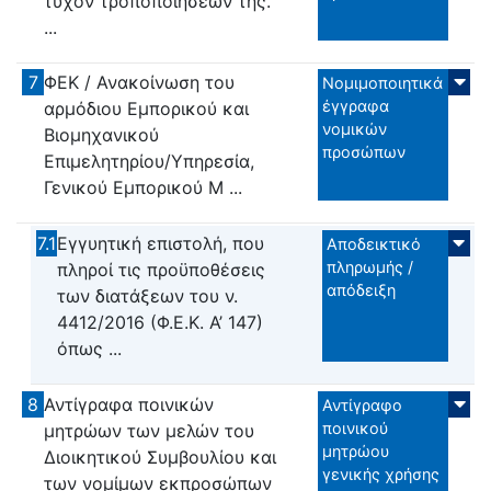
τυχόν τροποποιήσεών της.
...
7
ΦΕΚ / Ανακοίνωση του
Νομιμοποιητικά
έγγραφα
αρμόδιου Εμπορικού και
νομικών
Βιομηχανικού
προσώπων
Επιμελητηρίου/Υπηρεσία,
Γενικού Εμπορικού Μ ...
7.1
Εγγυητική επιστολή, που
Αποδεικτικό
πληρωμής /
πληροί τις προϋποθέσεις
απόδειξη
των διατάξεων του ν.
4412/2016 (Φ.Ε.Κ. Α’ 147)
όπως ...
8
Αντίγραφα ποινικών
Αντίγραφο
ποινικού
μητρώων των μελών του
μητρώου
Διοικητικού Συμβουλίου και
γενικής χρήσης
των νομίμων εκπροσώπων