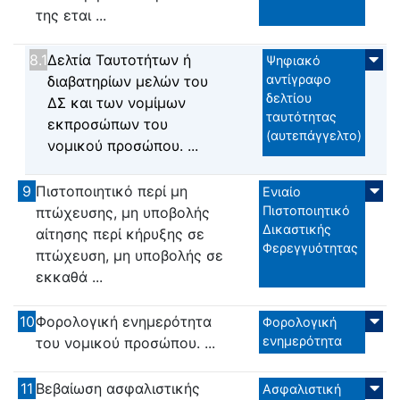
της εται ...
8.1
Δελτία Ταυτοτήτων ή
Ψηφιακό
αντίγραφο
διαβατηρίων μελών του
δελτίου
ΔΣ και των νομίμων
ταυτότητας
εκπροσώπων του
(αυτεπάγγελτο)
νομικού προσώπου. ...
9
Πιστοποιητικό περί μη
Ενιαίο
Πιστοποιητικό
πτώχευσης, μη υποβολής
Δικαστικής
αίτησης περί κήρυξης σε
Φερεγγυότητας
πτώχευση, μη υποβολής σε
εκκαθά ...
10
Φορολογική ενημερότητα
Φορολογική
ενημερότητα
του νομικού προσώπου. ...
11
Βεβαίωση ασφαλιστικής
Ασφαλιστική