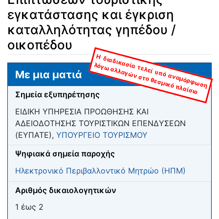
εγκατάστασης και έγκριση
καταλληλότητας γηπέδου /
οικοπέδου
Η
δ
ια
δ
ικ
α
τελεί υπ
ό α
ν
α
μ
όρφ
ω
σ
η
λόγω
α
λλα
γώ
ν
σ
το θ
εσ
μ
ικ
ό π
λα
ίσ
σ
ία
ιο
Μετάβαση σε:
πλοήγηση
,
αναζήτηση
Με μια ματιά
Σημεία εξυπηρέτησης
ΕΙΔΙΚΗ ΥΠΗΡΕΣΙΑ ΠΡΟΩΘΗΣΗΣ ΚΑΙ
ΑΔΕΙΟΔΟΤΗΣΗΣ ΤΟΥΡΙΣΤΙΚΩΝ ΕΠΕΝΔΥΣΕΩΝ
(ΕΥΠΑΤΕ),
ΥΠΟΥΡΓΕΙΟ ΤΟΥΡΙΣΜΟΥ
Ψηφιακά σημεία παροχής
Ηλεκτρονικό Περιβαλλοντικό Μητρώο (ΗΠΜ)
Αριθμός δικαιολογητικών
1 έως 2