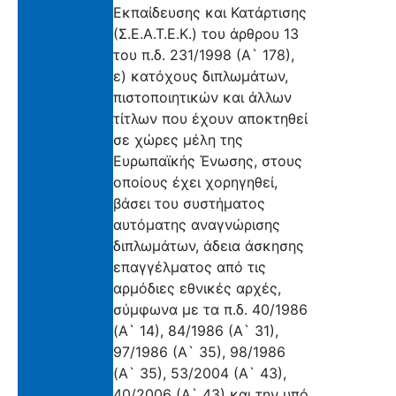
Εκπαίδευσης και Κατάρτισης
(Σ.Ε.Α.Τ.Ε.Κ.) του άρθρου 13
του π.δ. 231/1998 (Α` 178),
ε) κατόχους διπλωμάτων,
πιστοποιητικών και άλλων
τίτλων που έχουν αποκτηθεί
σε χώρες μέλη της
Ευρωπαϊκής Ένωσης, στους
οποίους έχει χορηγηθεί,
βάσει του συστήματος
αυτόματης αναγνώρισης
διπλωμάτων, άδεια άσκησης
επαγγέλματος από τις
αρμόδιες εθνικές αρχές,
σύμφωνα με τα π.δ. 40/1986
(Α` 14), 84/1986 (Α` 31),
97/1986 (Α` 35), 98/1986
(Α` 35), 53/2004 (Α` 43),
40/2006 (Α` 43) και την υπό