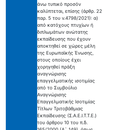
άνω τυπικό προσόν
καλύπτεται, επίσης (άρθρ. 22
παρ. 5 του ν.4798/2021): α)
από κατόχους πτυχίων ή
διπλωμάτων ανώτατης
εκπαίδευσης που έχουν
αποκτηθεί σε χώρες μέλη
της Ευρωπαϊκής Ένωσης,
στους οποίους έχει
χορηγηθεί πράξη
αναγνώρισης
επαγγελματικής ισοτιμίας
από το Συμβούλιο
Αναγνώρισης
Επαγγελματικής Ισοτιμίας
Τίτλων Τριτοβάθμιας
Εκπαίδευσης (Σ.Α.Ε.Ι.Τ.Τ.Ε.)
του άρθρου 10 του π.δ.
165/2000 (Α` 149), όπως