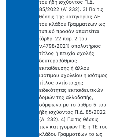
του ήδη ισχύοντος Π.Δ.
85/2022 (Α΄ 232). 3) Για τις
θέσεις της κατηγορίας ΔΕ
του κλάδου Γραμματέων ως
τυπικό προσόν απαιτείται
(άρθρ. 22 παρ. 2 του
ν.4798/2021) απολυτήριος
τίτλος ή πτυχίο σχολής
δευτεροβάθμιας
εκπαίδευσης ή άλλου
ισότιμου σχολείου ή ισότιμος
τίτλος αντίστοιχης
ειδικότητας εκπαιδευτικών
δομών της αλλοδαπής,
σύμφωνα με το άρθρο 5 του
ήδη ισχύοντος Π.Δ. 85/2022
(Α΄ 232). 4) Για τις θέσεις
των κατηγοριών ΠΕ ή ΤΕ του
κλάδου Γραμματέων το ως