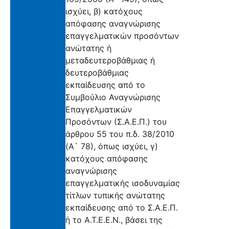
ισχύει, β) κατόχους
απόφασης αναγνώρισης
επαγγελματικών προσόντων
ανώτατης ή
μεταδευτεροβάθμιας ή
δευτεροβάθμιας
εκπαίδευσης από το
Συμβούλιο Αναγνώρισης
Επαγγελματικών
Προσόντων (Σ.Α.Ε.Π.) του
άρθρου 55 του π.δ. 38/2010
(Α` 78), όπως ισχύει, γ)
κατόχους απόφασης
αναγνώρισης
επαγγελματικής ισοδυναμίας
τίτλων τυπικής ανώτατης
εκπαίδευσης από το Σ.Α.Ε.Π.
ή το Α.Τ.Ε.Ε.Ν., βάσει της