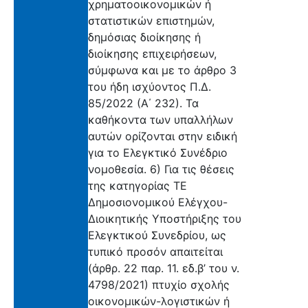
χρηματοοικονομικών ή
στατιστικών επιστημών,
δημόσιας διοίκησης ή
διοίκησης επιχειρήσεων,
σύμφωνα και με το άρθρο 3
του ήδη ισχύοντος Π.Δ.
85/2022 (Α΄ 232). Τα
καθήκοντα των υπαλλήλων
αυτών ορίζονται στην ειδική
για το Ελεγκτικό Συνέδριο
νομοθεσία. 6) Για τις θέσεις
της κατηγορίας ΤΕ
Δημοσιονομικού Ελέγχου-
Διοικητικής Υποστήριξης του
Ελεγκτικού Συνεδρίου, ως
τυπικό προσόν απαιτείται
(άρθρ. 22 παρ. 11. εδ.β’ του ν.
4798/2021) πτυχίο σχολής
οικονομικών-λογιστικών ή