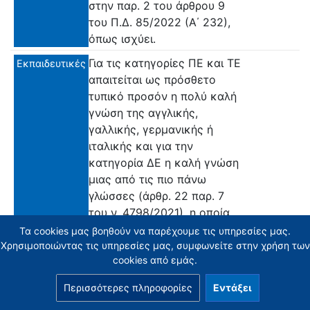
στην παρ. 2 του άρθρου 9
του Π.Δ. 85/2022 (Α΄ 232),
όπως ισχύει.
Για τις κατηγορίες ΠΕ και ΤΕ
Εκπαιδευτικές
απαιτείται ως πρόσθετο
τυπικό προσόν η πολύ καλή
γνώση της αγγλικής,
γαλλικής, γερμανικής ή
ιταλικής και για την
κατηγορία ΔΕ η καλή γνώση
μιας από τις πιο πάνω
γλώσσες (άρθρ. 22 παρ. 7
του ν. 4798/2021), η οποία
αποδεικνύεται με τα
Τα cookies μας βοηθούν να παρέχουμε τις υπηρεσίες μας.
πιστοποιητικά και τους
Χρησιμοποιώντας τις υπηρεσίες μας, συμφωνείτε στην χρήση των
cookies από εμάς.
τίτλους που προβλέπονται
στο άρθρο 10 του π.δ.
Περισσότερες πληροφορίες
Εντάξει
85/2022 (Α’ 232), όπως