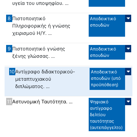
υγεία του υποψηφίου. ...
8
Πιστοποιητικό
Αποδεικτικό
σπουδών
Πληροφορικής ή γνώσης
χειρισμού Η/Υ. ...
9
Πιστοποιητικό γνώσης
Αποδεικτικό
σπουδών
ξένης γλώσσας. ...
10
Αντίγραφο διδακτορικού-
Αποδεικτικό
σπουδών (υπό
μεταπτυχιακού
προϋπόθεση)
διπλώματος. ...
11
Αστυνομική Ταυτότητα. ...
Ψηφιακό
αντίγραφο
δελτίου
ταυτότητας
(αυτεπάγγελτο)